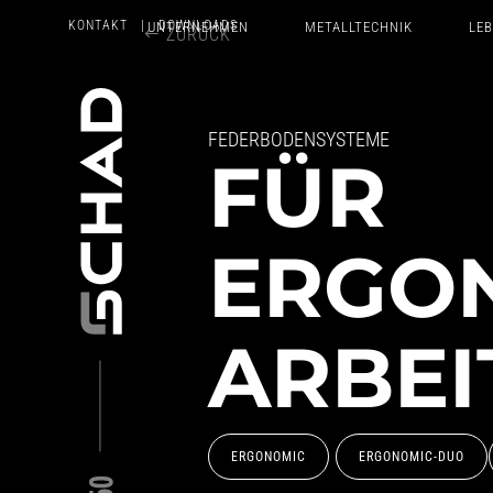
KONTAKT
| DOWNLOADS
UNTERNEHMEN
METALLTECHNIK
LE
ZURÜCK
FEDERBODENSYSTEME
FÜR
ERGO
ARBEI
ERGONOMIC
ERGONOMIC-DUO