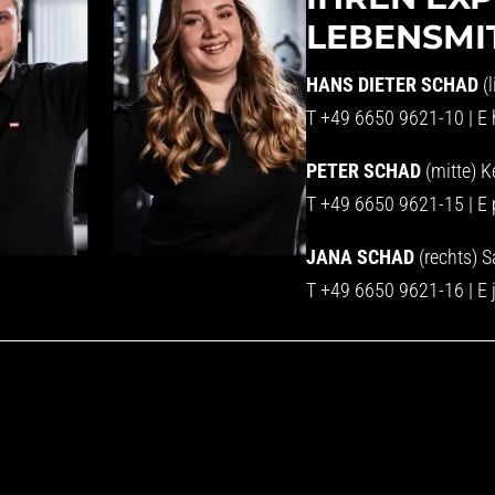
LEBENSMI
HANS DIETER SCHAD
(
T
+49 6650 9621-10
| E
PETER SCHAD
(mitte) K
T
+49 6650 9621-15
| E
JANA SCHAD
(rechts) S
T
+49 6650 9621-16
| E