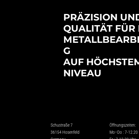
PRÄZISION UN
QUALITÄT FÜR 
METALLBEARB
G
AUF HÖCHSTE
NIVEAU
Schustraße 7
Öffnungszeiten:
36154 Hosenfeld
Mo–Do : 7-12.20 