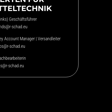
TTELTECHNIK
links) Geschäftsführer
hds@r-schad.eu
ey Account Manager | Versandleiter
ps@r-schad.eu
achbearbeiterin
js@r-schad.eu