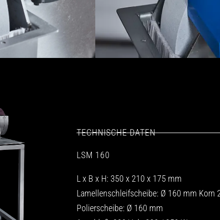
TECHNISCHE DATEN
LSM 160
L x B x H: 350 x 210 x 175 mm
Lamellenschleifscheibe: Ø 160 mm Korn 
Polierscheibe: Ø 160 mm