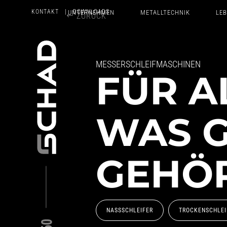
KONTAKT
| DOWNLOADS
UNTERNEHMEN
METALLTECHNIK
LE
ZURÜCK
MESSERSCHLEIFMASCHINEN
FÜR A
WAS 
GEHÖ
NASSSCHLEIFER
TROCKENSCHLEI