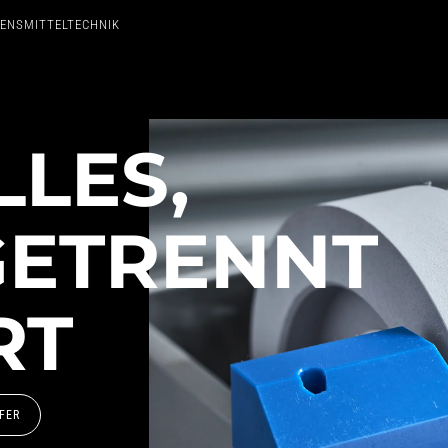
BENSMITTELTECHNIK
LLES,
GETRENNT
RT
FER